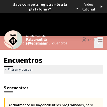
Saps com pots registrar-te a la
Vídeo
-
plataforma?
tutorial
Menú
Entra
Menú p
Consell Escolar Municipal
/
Encuentros
Encuentros
Filtrar y buscar
5 encuentros
Actualmente no hay encuentros programados, pero