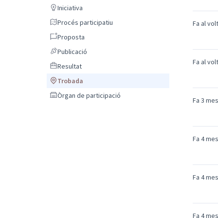
Iniciativa
Iniciativa
Procés participatiu
Procés participatiu
Fa al vo
Proposta
Proposta
Publicació
Publicació
Fa al vo
Resultat
Resultat
Trobada
Trobada
Òrgan de participació
Òrgan de participació
Fa 3 me
Fa 4 me
Fa 4 me
Fa 4 me