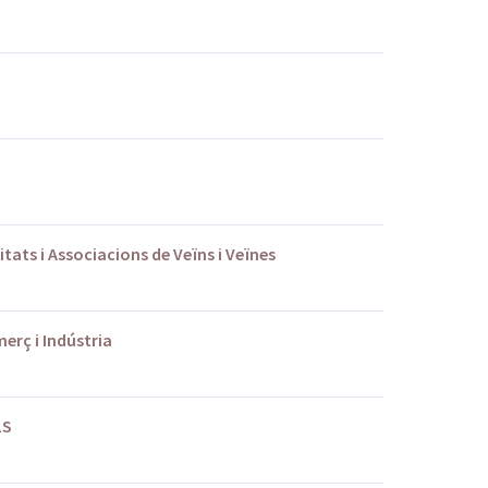
itats i Associacions de Veïns i Veïnes
rç i Indústria
LS