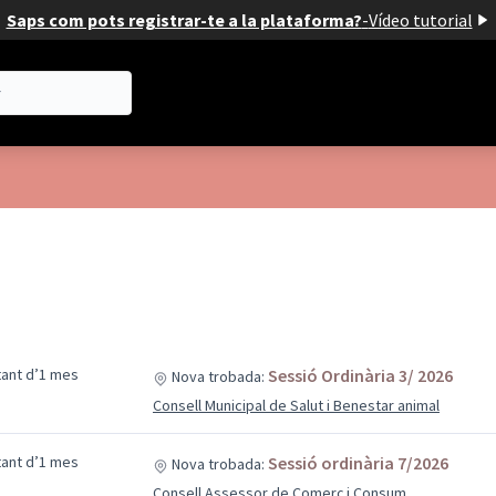
Saps com pots registrar-te a la plataforma?
-
Vídeo tutorial
ltant d’1 mes
Sessió Ordinària 3/ 2026
Nova trobada:
Consell Municipal de Salut i Benestar animal
ltant d’1 mes
Sessió ordinària 7/2026
Nova trobada:
Consell Assessor de Comerç i Consum