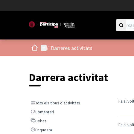
Inici
Menú principal
/
Darreres activitats
Darrera activitat
Fa al vo
Tots els tipus d'activitats
Tots els tipus d'activitats
Comentari
Comentari
Debat
Debat
Fa al vo
Enquesta
Enquesta