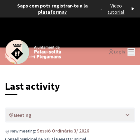
Saps com pots registrar-te a la
Vídeo
-
plataforma?
tutorial
Mai
Log in
Last activities
Last activity
Meeting
Sessió Ordinària 3/ 2026
New meeting:
Consell Municipal de Salut i Benestar animal