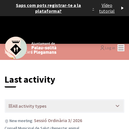
Saps com pots registrar-te a la
Vídeo
-
plataforma?
tutorial
Mai
Log in
Last activities
Last activity
All activity types
Sessió Ordinària 3/ 2026
New meeting:
Consell Municipal de Salut i Benestar animal