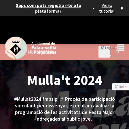
Saps com pots registrar-te a la
Vídeo
-
plataforma?
tutorial
Mai
Log in
Main menu
Processes
/
Mulla't 2024
Follow
Mulla't 2024
Help
#Mullat2024 fmpsip
Procés de participació
(External link)
vinculant per dissenyar, executar i avaluar la
programació de les activitats de Festa Major
adreçades al públic jove.