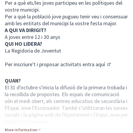
Per a què els/les joves participeu en les polítiques del
vostre municipi.
Per a què la població jove pugueu tenir veu i consensuar
amb les entitats del municipi la vostre festa major.
A QUI VA DIRIGIT?
A joves entre 12 i 30 anys
QUI HO LIDERA?
La Regidoria de Joventut
Per inscriure't i proposar activitats entra
aquí
(External lin
QUAN?
El 31 d'octubre s'inicia la difusió de la primera trobada i
la recollida de propostes. Els espais de comunicació
són el medi obert, els centres educatius de secundària i
l'Espai Jove l'Escorxador. També s’utilitzaran les xarxes
socials i la pàgina web de l'Ajuntament i l'Espai Jove per
ampliar la l'impacte.
Fins el dissabte 18 de novembre
es poden enviar
More information