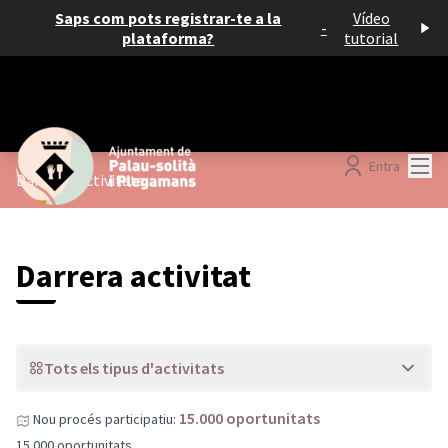
Saps com pots registrar-te a la
Vídeo
-
plataforma?
tutorial
Menú
Entra
Darreres activitats
Darrera activitat
Tots els tipus d'activitats
15.000 oportunitats
Nou procés participatiu:
15.000 oportunitats