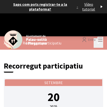
Saps com pots registrar-te a la
Vídeo
-
plataforma?
tutorial
Menú
Entra
Menú p
Activitats
/
Recorregut participatiu
Recorregut participatiu
SETEMBRE
20
2025