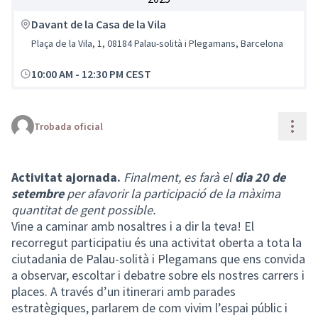
Davant de la Casa de la Vila
Plaça de la Vila, 1, 08184 Palau-solità i Plegamans, Barcelona
10:00 AM
-
12:30 PM CEST
Cont
Trobada oficial
Activitat ajornada.
Finalment, es farà el
dia 20 de
setembre
per afavorir la participació de la màxima
quantitat de gent possible.
Vine a caminar amb nosaltres i a dir la teva! El
recorregut participatiu és una activitat oberta a tota la
ciutadania de Palau-solità i Plegamans que ens convida
a observar, escoltar i debatre sobre els nostres carrers i
places. A través d’un itinerari amb parades
estratègiques, parlarem de com vivim l’espai públic i