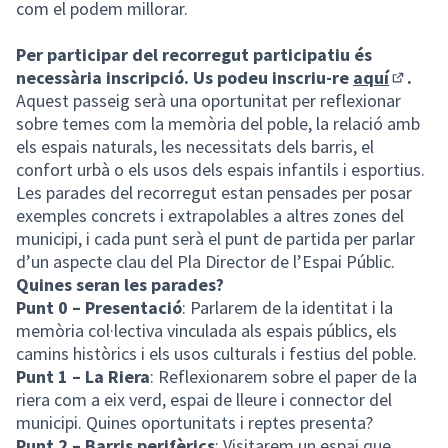
com el podem millorar.
Per participar del recorregut participatiu és
necessària inscripció. Us podeu inscriu-re
aquí
.
(Enllaç 
Aquest passeig serà una oportunitat per reflexionar
sobre temes com la memòria del poble, la relació amb
els espais naturals, les necessitats dels barris, el
confort urbà o els usos dels espais infantils i esportius.
Les parades del recorregut estan pensades per posar
exemples concrets i extrapolables a altres zones del
municipi, i cada punt serà el punt de partida per parlar
d’un aspecte clau del Pla Director de l’Espai Públic.
Quines seran les parades?
Punt 0 – Presentació
: Parlarem de la identitat i la
memòria col·lectiva vinculada als espais públics, els
camins històrics i els usos culturals i festius del poble.
Punt 1 – La Riera
: Reflexionarem sobre el paper de la
riera com a eix verd, espai de lleure i connector del
municipi. Quines oportunitats i reptes presenta?
Punt 2 – Barris perifèrics
: Visitarem un espai que