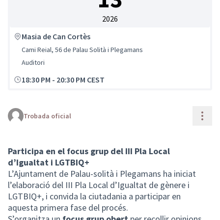
2026
Masia de Can Cortès
Cami Reial, 56 de Palau Solità i Plegamans
Auditori
18:30 PM
-
20:30 PM CEST
Cont
Trobada oficial
Participa en el focus grup del III Pla Local
d’Igualtat i LGTBIQ+
L’Ajuntament de Palau-solità i Plegamans ha iniciat
l’elaboració del III Pla Local d’Igualtat de gènere i
LGTBIQ+, i convida la ciutadania a participar en
aquesta primera fase del procés.
S’organitza un
focus grup obert
per recollir opinions,