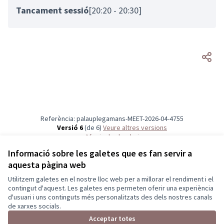
Tancament sessió
[20:20 - 20:30]
Referència: palauplegamans-MEET-2026-04-4755
Versió 6
(de 6)
veure altres versions
Afegir al calendari
Informació sobre les galetes que es fan servir a
aquesta pàgina web
Termes i condicions d'ús
Configuració de les galetes
Utilitzem galetes en el nostre lloc web per a millorar el rendiment i el
Participa.palauplegamans a X
Participa.palauplegamans a Facebook
Participa.palauplegamans a Instagram
Participa.palauplegamans a YouTube
contingut d'aquest. Les galetes ens permeten oferir una experiència
d'usuari i uns continguts més personalitzats des dels nostres canals
(Enllaç extern)
(Enllaç extern)
(Enllaç extern)
(Enllaç extern)
Català
de xarxes socials.
Triar la llengua
Elegir el idioma
Choose language
Acceptar totes