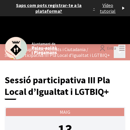
Saps com pots registrar-te a la
Vídeo
-
plataforma?
tutorial
Menú
Entra
Trobada Grup Focus Entitats i Ciutadania
/
Menú p
Sessió participativa III Pla Local d’Igualtat i LGTBIQ+
Sessió participativa III Pla
Local d’Igualtat i LGTBIQ+
MAIG
13