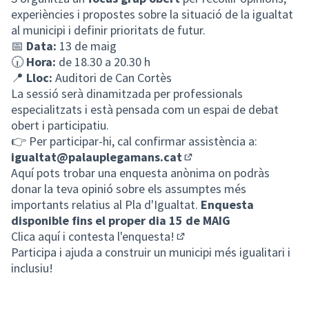
experiències i propostes sobre la situació de la igualtat
al municipi i definir prioritats de futur.
📅
Data:
13 de maig
🕡
Hora:
de 18.30 a 20.30 h
📍
Lloc:
Auditori de Can Cortès
La sessió serà dinamitzada per professionals
especialitzats i està pensada com un espai de debat
obert i participatiu.
👉 Per participar-hi, cal confirmar assistència a:
igualtat@palauplegamans.cat
(Obrir en una pestanya n
Aquí pots trobar una enquesta anònima on podràs
donar la teva opinió sobre els assumptes més
importants relatius al Pla d'Igualtat.
Enquesta
disponible fins el proper dia 15 de MAIG
Clica aquí i contesta l'enquesta!
(Enllaç extern)
Participa i ajuda a construir un municipi més igualitari i
inclusiu!