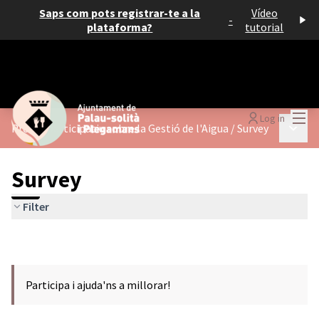
Saps com pots registrar-te a la
Vídeo
-
plataforma?
tutorial
Mai
Log in
Main 
Procés participatiu sobre la Gestió de l'Aigua
/
Survey
Survey
Filter
Participa i ajuda'ns a millorar!