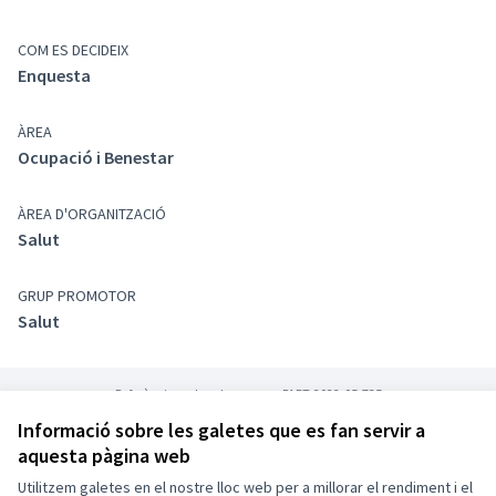
COM ES DECIDEIX
Enquesta
ÀREA
Ocupació i Benestar
ÀREA D'ORGANITZACIÓ
Salut
GRUP PROMOTOR
Salut
Referència: palauplegamans-PART-2022-05-735
Informació sobre les galetes que es fan servir a
aquesta pàgina web
Termes i condicions d'ús
Configuració de les galetes
Utilitzem galetes en el nostre lloc web per a millorar el rendiment i el