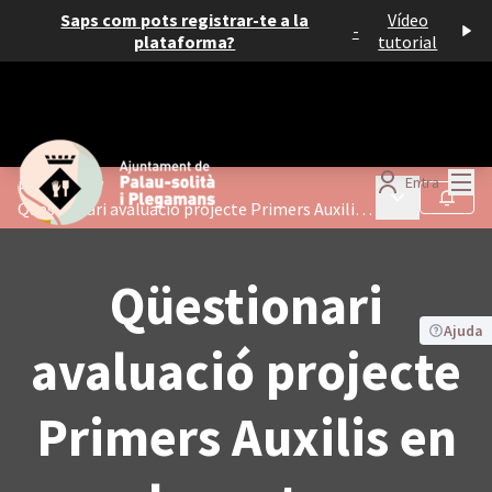
Saps com pots registrar-te a la
Vídeo
-
plataforma?
tutorial
Menú
Entra
Processos
/
Menú principa
Seguir
Qüestionari avaluació projecte Primers Auxilis en els centres educatius
Qüestionari
Ajuda
avaluació projecte
Primers Auxilis en