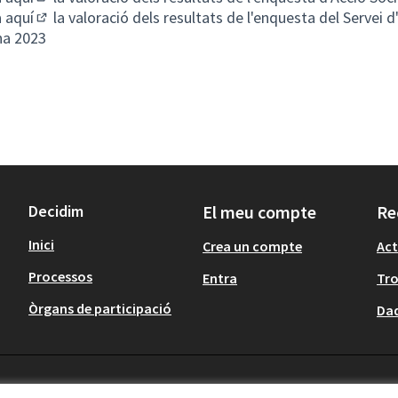
(Obrir en una pestanya nova)
a
aquí
la valoració dels resultats de l'enquesta del Servei d
(Obrir en una pestanya nova)
na 2023
Decidim
El meu compte
Re
Inici
Crea un compte
Act
Processos
Entra
Tr
Òrgans de participació
Dad