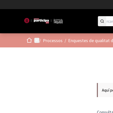
Inici
Menú principal
/
Processos
/
Enquestes de qualitat de
Aquí p
Consult