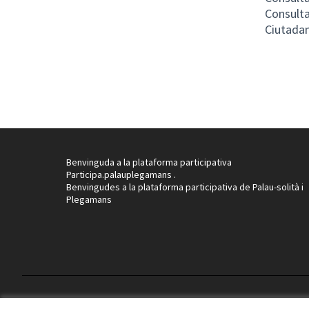
Consult
Ciutada
Benvinguda a la plataforma participativa
Participa.palauplegamans .
Benvingudes a la plataforma participativa de Palau-solità i
Plegamans
Termes i condicions d'ús
Configuració de les galetes