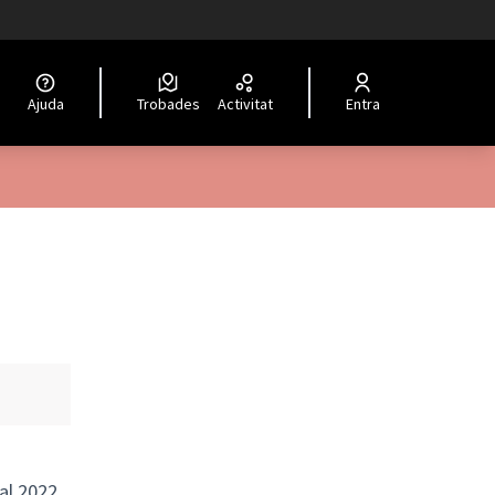
Ajuda
Trobades
Activitat
Entra
ial 2022