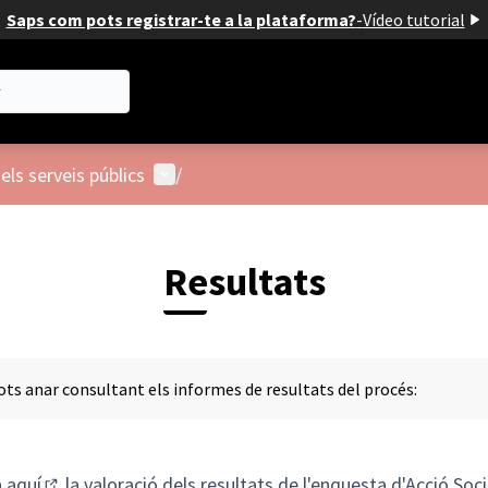
Saps com pots registrar-te a la plataforma?
-
Vídeo tutorial
Menú d'usuari
ls serveis públics
/
Resultats
ots anar consultant els informes de resultats del procés:
a
aquí
la valoració dels resultats de l'enquesta d'Acció Soc